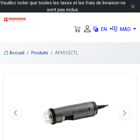
Veuillez noter que toutes les taxes et les frais de livraison ne
sont pas inclus.
EN
MAD
Accueil
Produits
AF4515ZTL