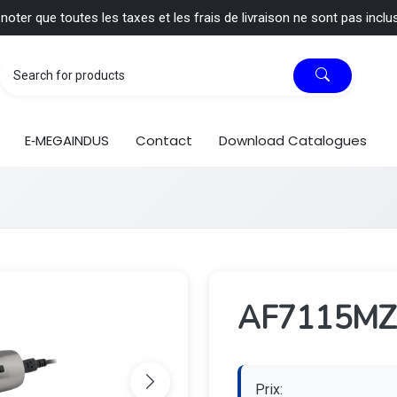
 noter que toutes les taxes et les frais de livraison ne sont pas inclu
E‑MEGAINDUS
Contact
Download Catalogues
AF7115MZ
Prix: