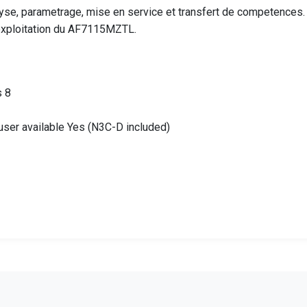
e, parametrage, mise en service et transfert de competences. V
'exploitation du AF7115MZTL.
s 8
fuser available Yes (N3C-D included)