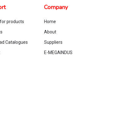
rt
Company
for products
Home
ts
About
ad Catalogues
Suppliers
t
E‑MEGAINDUS