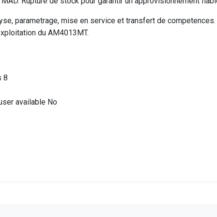
AD. Rupture de stock pour garantir un approvisionnement fiable
e, parametrage, mise en service et transfert de competences. V
'exploitation du AM4013MT.
s 8
fuser available No