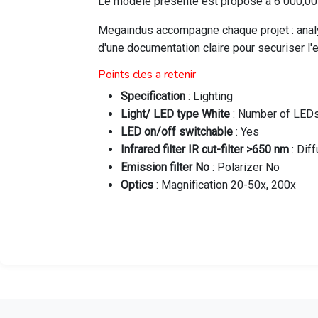
Le modele presente est propose a 6 000,00 M
Megaindus accompagne chaque projet : analys
d'une documentation claire pour securiser l
Points cles a retenir
Specification
: Lighting
Light/ LED type White
: Number of LED
LED on/off switchable
: Yes
Infrared filter IR cut-filter >650 nm
: Dif
Emission filter No
: Polarizer No
Optics
: Magnification 20-50x, 200x