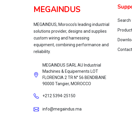
Suppo
MEGAINDUS
Search 
MEGAINDUS, Morocco's leading industrial
Produc
solutions provider, designs and supplies
custom wiring and harnessing
Downlo
equipment, combining performance and
Contac
reliability.
MEGAINDUS SARL AU Industrial
Machines & Equipements LOT
FLORENCIA 2 TR N° 56 BENDIBANE
90000 Tangier, MOROCCO
+212 5394‑25150
info@megaindus.ma