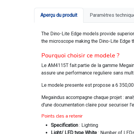
Aperçu du produit
Paramètres techniqu
The Dino-Lite Edge models provide superior i
the microscope making the Dino-Lite Edge th
Pourquoi choisir ce modele ?
Le AM4115T fait partie de la gamme Megaind
assure une performance reguliere sans multi
Le modele presente est propose a 6 350,00 M
Megaindus accompagne chaque projet : analys
d'une documentation claire pour securiser l'
Points cles a retenir
Specification
: Lighting
Light/ LED type White
: Number of LED