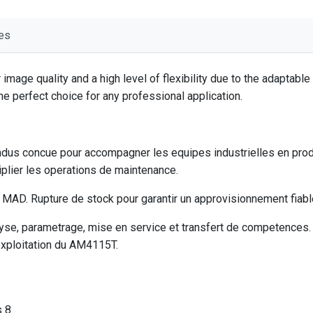
es
mage quality and a high level of flexibility due to the adaptable
e perfect choice for any professional application.
us concue pour accompagner les equipes industrielles en produ
plier les operations de maintenance.
AD. Rupture de stock pour garantir un approvisionnement fiable
e, parametrage, mise en service et transfert de competences. V
exploitation du AM4115T.
s 8