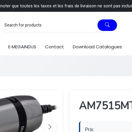
 noter que toutes les taxes et les frais de livraison ne sont pas inclu
E‑MEGAINDUS
Contact
Download Catalogues
AM7515M
Prix: