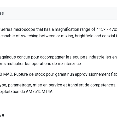
es
es microscope that has a magnification range of 415x - 470x wit
 capable of switching between or mixing, brightfield and coaxial i
aindus concue pour accompagner les equipes industrielles en 
ns multiplier les operations de maintenance.
MAD. Rupture de stock pour garantir un approvisionnement fiabl
e, parametrage, mise en service et transfert de competences. V
l'exploitation du AM7515MT4A.
s 8