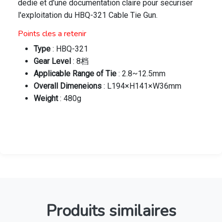
dedie et d'une documentation claire pour securiser
l'exploitation du HBQ-321 Cable Tie Gun.
Points cles a retenir
Type
: HBQ-321
Gear Level
: 8档
Applicable Range of Tie
: 2.8~12.5mm
Overall Dimeneions
: L194×H141×W36mm
Weight
: 480g
Produits similaires